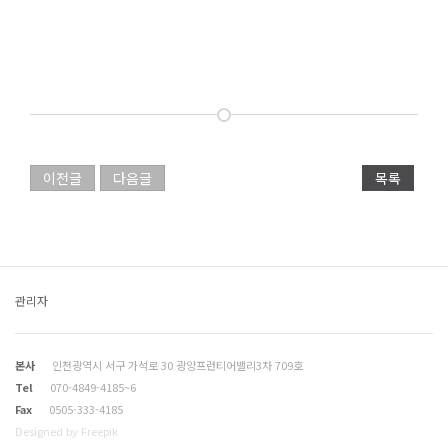
이전글
다음글
목록
관리자
본사
인천광역시 서구 가석로 30 광양프런티어밸리3차 709호
Tel
070-4849-4185~6
Fax
0505-333-4185
Designed by Freepik