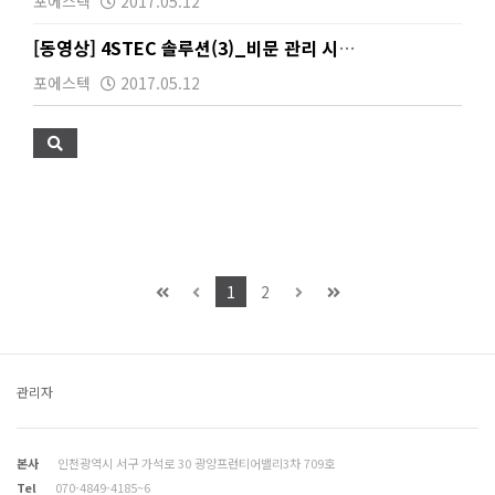
포에스텍
2017.05.12
[동영상] 4STEC 솔루션(3)_비문 관리 시스템
포에스텍
2017.05.12
1
2
관리자
본사
인천광역시 서구 가석로 30 광양프런티어밸리3차 709호
Tel
070-4849-4185~6