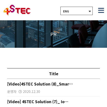
ENG
PR
Title
[Video]4STEC Solution (8)_Smar…
운영자
2020.12.30
[Video] 4STEC Solution (7)_ Io…