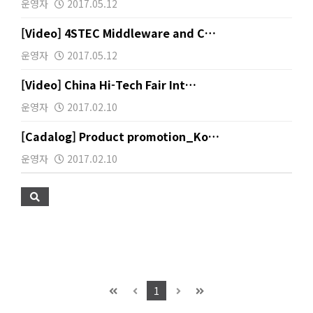
운영자
2017.05.12
[Video] 4STEC Middleware and C…
운영자
2017.05.12
[Video] China Hi-Tech Fair Int…
운영자
2017.02.10
[Cadalog] Product promotion_Ko…
운영자
2017.02.10
1