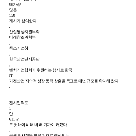
배가량
많은
150
개사가 참여한다
.
산업통상자원부와
미래창조과학부
,
중소기업청
,
한국산업단지공단
,
벤처기업협회가 후원하는 행사로 한국
IT·
가전산업 지속적 성장 동력 창출을 목표로 매년 규모를 확대해 왔다
.
전시면적도
1
만
611㎡
로 첫해에 비해 네 배 가까이 커졌다
.
올해 전시장을 찾을 것으로 예상되는