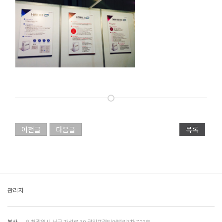
이전글
다음글
목록
관리자
본사
인천광역시 서구 가석로 30 광양프런티어밸리3차 709호