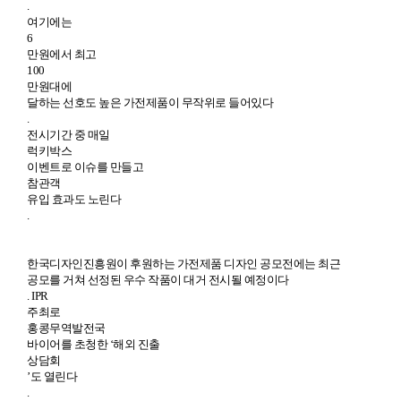
.
여기에는
6
만원에서 최고
100
만원대에
달하는 선호도 높은 가전제품이 무작위로 들어있다
.
전시기간 중 매일
럭키박스
이벤트로 이슈를 만들고
참관객
유입 효과도 노린다
.
한국디자인진흥원이 후원하는 가전제품 디자인 공모전에는 최근
공모를 거쳐 선정된 우수 작품이 대거 전시될 예정이다
. IPR
주최로
홍콩무역발전국
바이어를 초청한 ‘해외 진출
상담회
’도 열린다
.