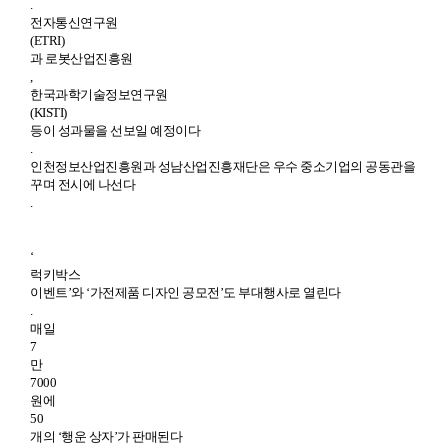
.
전자통신연구원
(ETRI)
과 로봇산업진흥원
,
한국과학기술정보연구원
(KISTI)
등이 성과물을 선보일 예정이다
.
인천정보산업진흥원과 성남산업진흥재단은 우수 중소기업의 공동관을
꾸며 전시에 나선다
.
‘
럭키박스
이벤트’와 ‘가전제품 디자인 공모전’도 부대행사로 열린다
.
매일
7
만
7000
원에
50
개의 ‘행운 상자’가 판매된다